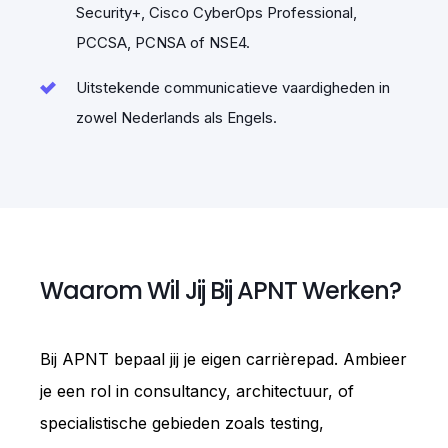
Security+, Cisco CyberOps Professional,
ontwikkelingsmogelijkheden, waaronder een
PCCSA, PCNSA of NSE4.
persoonlijk ontwikkelingsplan en
certificeringen zoals CCNP.
Uitstekende communicatieve vaardigheden in
zowel Nederlands als Engels.
Waarom Wil Jij Bij APNT Werken?
Auto, laptop, telefoon
Een leaseauto, laptop en telefoon om je
Bij APNT bepaal jij je eigen carrièrepad. Ambieer
werk efficiënt uit te voeren.
je een rol in consultancy, architectuur, of
specialistische gebieden zoals testing,