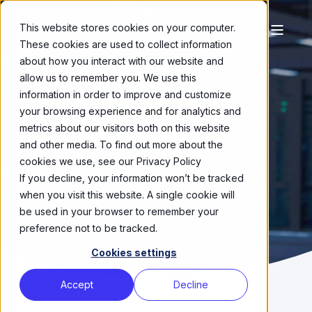
This website stores cookies on your computer.
These cookies are used to collect information
about how you interact with our website and
Security Engineer
allow us to remember you. We use this
information in order to improve and customize
your browsing experience and for analytics and
Vanaf €3000,-
metrics about our visitors both on this website
and other media. To find out more about the
Full-time
cookies we use, see our Privacy Policy
If you decline, your information won’t be tracked
when you visit this website. A single cookie will
Solliciteer Direct 🤝
be used in your browser to remember your
preference not to be tracked.
Cookies settings
Accept
Decline