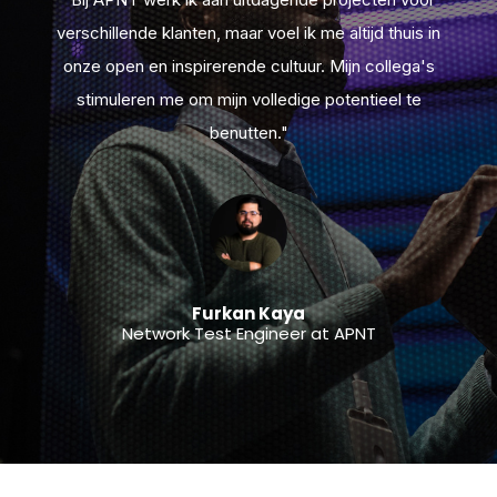
Een hechte community met jaarlijkse
in
verschillende klanten, maar voel ik me altijd thuis in
v
teamuitjes, teambuildingactiviteiten en
s
onze open en inspirerende cultuur. Mijn collega's
gezamenlijke succesmomenten.
stimuleren me om mijn volledige potentieel te
benutten."
Furkan Kaya
Network Test Engineer at APNT