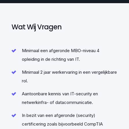
Wat Wij Vragen
Vakantie
25 vakantiedagen voor een goede werk-
Minimaal een afgeronde MBO-niveau 4
privébalans.
opleiding in de richting van IT.
Minimaal 2 jaar werkervaring in een vergelijkbare
rol.
Aantoonbare kennis van IT-security en
netwerkinfra- of datacommunicatie.
In bezit van een afgeronde (security)
Opleiding & studie
certificering zoals bijvoorbeeld CompTIA
Ruime opleidings- en