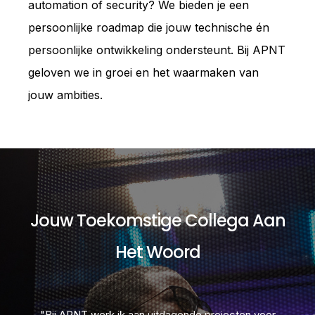
automation of security? We bieden je een
persoonlijke roadmap die jouw technische én
persoonlijke ontwikkeling ondersteunt. Bij APNT
geloven we in groei en het waarmaken van
Kantoor & Cultuur
jouw ambities.
Een inspirerende werkomgeving met een
open en toegankelijke cultuur waarin je jezelf
kunt ontplooien.
Jouw Toekomstige Collega Aan
Het Woord
Community
r
"Bij APNT werk ik aan uitdagende projecten voor