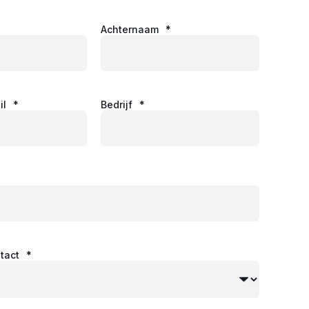
Achternaam
*
il
*
Bedrijf
*
tact
*