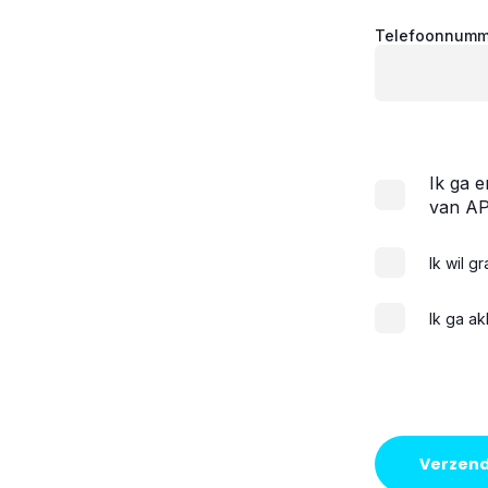
Telefoonnumme
Ik ga 
van A
Ik wil 
Ik ga a