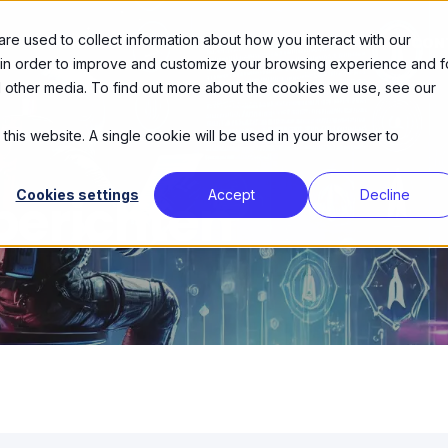
e used to collect information about how you interact with our
DIENSTEN
OVER ONS
AGENDA
CON
 in order to improve and customize your browsing experience and f
nd other media. To find out more about the cookies we use, see our
 this website. A single cookie will be used in your browser to
berichten
Cookies settings
Accept
Decline