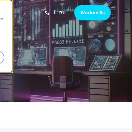
NL
TACT
Werken Bij
or